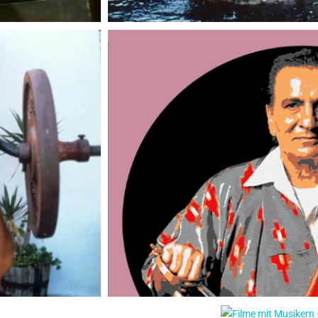
on immer über
Unsere „Toxic Obsession“ mit J
Wunder
Ein neuer Stern am B-Movie-Himme