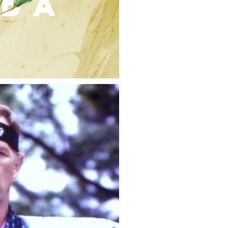
Die Filme von Richard Harrison
rey Ho.
ls Rache müsst ihr diese Folge hören!