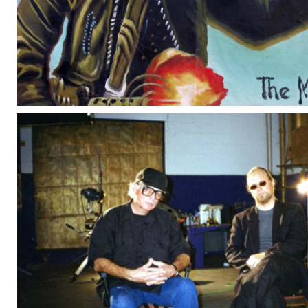
Folge 78 – DONALD G. JACKSON UND SC
SCHLAGEN WIEDER ZU!
Donald G. Jackson und Scott Shaw sorgen wieder für Un