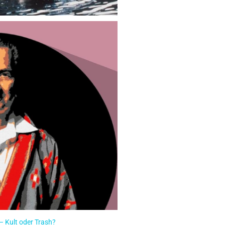
ag Pannu, Australiens Anti-
kind.
l? Wir observieren Jag Pannu!