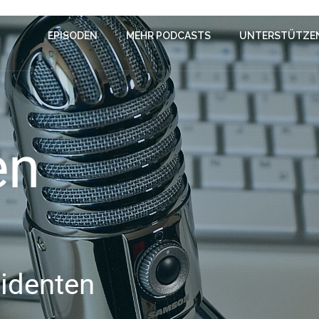
EPISODEN
MEHR PODCASTS
UNTERSTÜTZE
en
sidenten