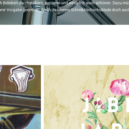
 Belieben durchstöbern, sortieren und natürlich auch anhören. Dazu müsst
h eurer Vorgabe geordnet. Wenn das meine Schreibtischschublade doch au
alternative Streaming-Tip
rs
Was verraten euch, was ihr Netflix, Disn