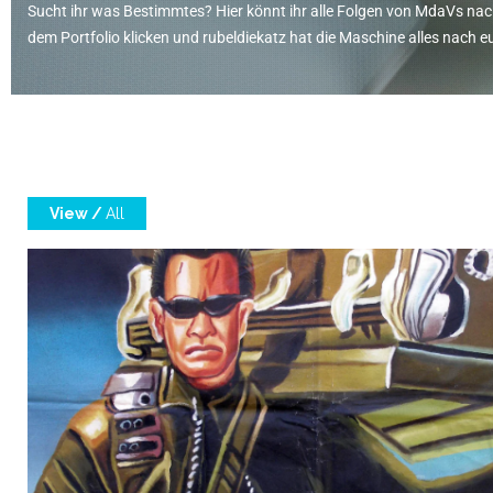
Sucht ihr was Bestimmtes? Hier könnt ihr alle Folgen von MdaVs nach
dem Portfolio klicken und rubeldiekatz hat die Maschine alles nac
View /
All
Folge 91 – Terminator Rip-Offs
Frisch aus der Schrottpresse: Die Klone des Terminato