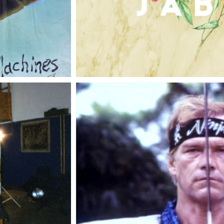
OTT SHAW
Die besten Ninjafilme der Welt? 
und Godf
heil!
Ihr habt den Silver-Ninja-Clan verraten! A