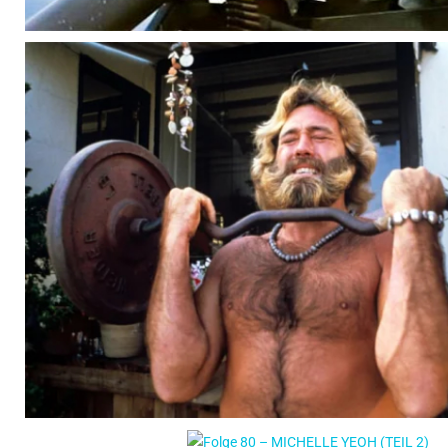
Folge 77 – Dan Haggerty – oder was Sie sch
Adlersex wissen wollten.
Halb Bär, halb Mensch = Null Schauspieler