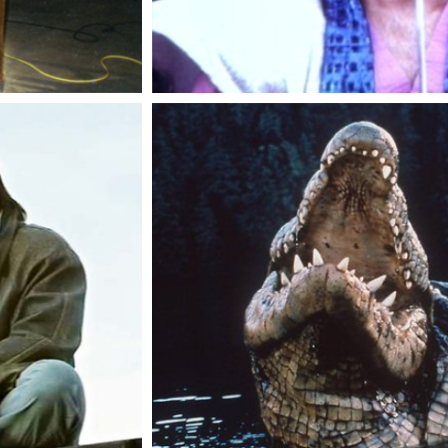
1)
Tierhorror im Lake 
chelle Yeoh
Wir kauen alle Lake-P