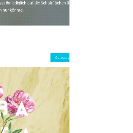
 ihr lediglich auf die Schaltflächen über
ch nur könnte…
Category
ps | Trashfilm-Podcast
ey+ und Prime Video gucken solltet!