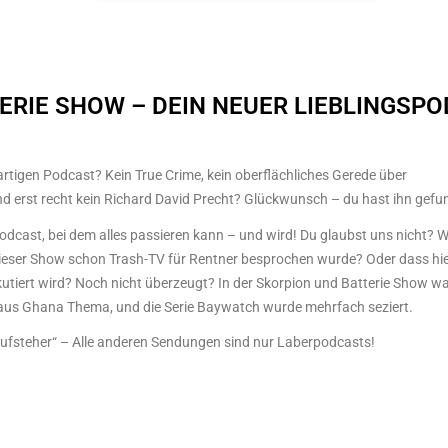
ERIE SHOW – DEIN NEUER LIEBLINGSPO
artigen Podcast? Kein True Crime, kein oberflächliches Gerede über
 erst recht kein Richard David Precht? Glückwunsch – du hast ihn gefu
Podcast, bei dem alles passieren kann – und wird! Du glaubst uns nicht? W
 dieser Show schon Trash-TV für Rentner besprochen wurde? Oder dass hi
kutiert wird? Noch nicht überzeugt? In der Skorpion und Batterie Show w
 aus Ghana Thema, und die Serie Baywatch wurde mehrfach seziert.
aufsteher“ – Alle anderen Sendungen sind nur Laberpodcasts!