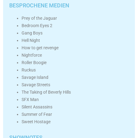
BESPROCHENE MEDIEN
Prey of the Jaguar
Bedroom Eyes 2
Gang Boys
Hell Night
How to get revenge
Nightforce
Roller Boogie
Ruckus
Savage Island
Savage Streets
The Taking of Beverly Hills
SFX Man
Silent Assassins
Summer of Fear
Sweet Hostage
SHOWNOTES