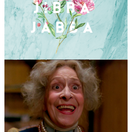
Folge 87 – JIBBA JABBA …und keiner kann sie
bremsen!
Folge 86 – HORRORFILME ÜBER MÜTTER