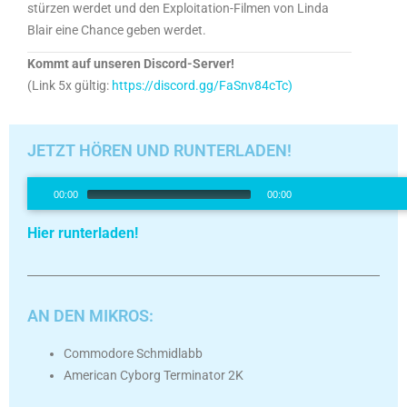
stürzen werdet und den Exploitation-Filmen von Linda
Blair eine Chance geben werdet.
Kommt auf unseren Discord-Server!
(Link 5x gültig:
https://discord.gg/FaSnv84cTc)
JETZT HÖREN UND RUNTERLADEN!
Audio-
00:00
00:00
Player
00:00
/
00:0
Hier runterladen!
AN DEN MIKROS:
Commodore Schmidlabb
American Cyborg Terminator 2K