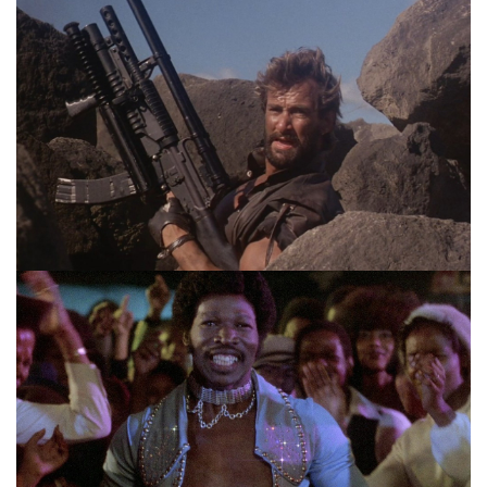
RIP Richard Norton – Der Gentleman des
Martial_Arts-Films
He’s superbaaaaaad – die Dolemite-Filme
von Rudy Ray Moore