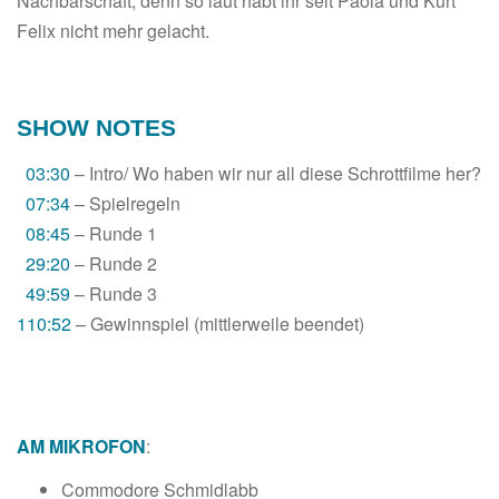
Nachbarschaft, denn so laut habt ihr seit Paola und Kurt
Felix nicht mehr gelacht.
SHOW NOTES
03:30
– Intro/ Wo haben wir nur all diese Schrottfilme her?
07:34
– Spielregeln
08:45
– Runde 1
29:20
– Runde 2
49:59
– Runde 3
110:52
– Gewinnspiel (mittlerweile beendet)
AM MIKROFON
:
Commodore Schmidlabb