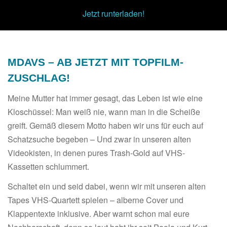
00:00
/
00:00
Jetzt runterladen!
MDAVS – AB JETZT MIT TOPFILM-
ZUSCHLAG!
Meine Mutter hat immer gesagt, das Leben ist wie eine
Kloschüssel: Man weiß nie, wann man in die Scheiße
greift. Gemäß diesem Motto haben wir uns für euch auf
Schatzsuche begeben – Und zwar in unseren alten
Videokisten, in denen pures Trash-Gold auf VHS-
Kassetten schlummert.
Schaltet ein und seid dabei, wenn wir mit unseren alten
Tapes VHS-Quartett spielen – alberne Cover und
Klappentexte inklusive. Aber warnt schon mal eure