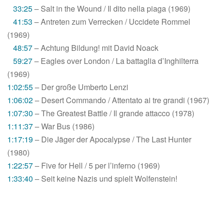
33:25
– Salt in the Wound / Il dito nella piaga (1969)
41:53
– Antreten zum Verrecken / Uccidete Rommel
(1969)
48:57
– Achtung Bildung! mit David Noack
59:27
– Eagles over London / La battaglia d’Inghilterra
(1969)
1:02:55
– Der große Umberto Lenzi
1:06:02
– Desert Commando / Attentato ai tre grandi (1967)
1:07:30
– The Greatest Battle / Il grande attacco (1978)
1:11:37
– War Bus (1986)
1:17:19
– Die Jäger der Apocalypse / The Last Hunter
(1980)
1:22:57
– Five for Hell / 5 per l’inferno (1969)
1:33:40
– Seit keine Nazis und spielt Wolfenstein!