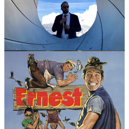
FOLGE 35 – 50 JAHRE „IM GEHEIMDIENST
IHRER MAJESTÄT“ – TEIL 01
FOLGE 28 – ERNEST P. WORRELL TEIL 1