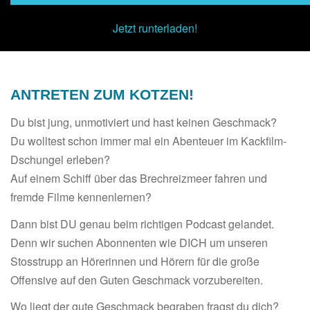
00:00
/
00:00
Jetzt runterladen!
ANTRETEN ZUM KOTZEN!
Du bist jung, unmotiviert und hast keinen Geschmack?
Du wolltest schon immer mal ein Abenteuer im Kackfilm-
Dschungel erleben?
Auf einem Schiff über das Brechreizmeer fahren und
fremde Filme kennenlernen?
Dann bist DU genau beim richtigen Podcast gelandet.
Denn wir suchen Abonnenten wie DICH um unseren
Stosstrupp an Hörerinnen und Hörern für die große
Offensive auf den Guten Geschmack vorzubereiten.
Wo liegt der gute Geschmack begraben fragst du dich?