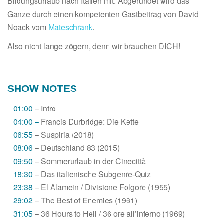
Bildungsurlaub nach Italien mit. Abgerundet wird das
Ganze durch einen kompetenten Gastbeitrag von David
Noack vom
Mateschrank
.
Also nicht lange zögern, denn wir brauchen DICH!
SHOW NOTES
01:00
– Intro
04:00 –
Francis Durbridge: Die Kette
06:55
– Suspiria (2018)
08:06
– Deutschland 83 (2015)
09:50
– Sommerurlaub in der Cinecittà
18:30
– Das italienische Subgenre-Quiz
23:38
– El Alamein / Divisione Folgore (1955)
29:02
– The Best of Enemies (1961)
31:05
– 36 Hours to Hell / 36 ore all’inferno (1969)