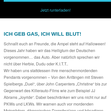
00:00
/
00:00
Jetzt runterladen!
ICH GEB GAS, ICH WILL BLUT!
Schnallt euch an Freunde, die Ampel steht auf Halloween!
Dieses Jahr haben wir das Heiligtum der Deutschen
vorgenommen… das Auto. Aber natürlich sprechen wir
nicht über Herbie, Dudu oder K.I.T.T..
Wir haben uns stattdessen ihre menschenmordenden
Pendants vorgenommen – Von den Anfängen mit Steven
Spielbergs „Duel“, über John Carpenters „Christine“ bis zur
Gegenwart des Killerauto-Films wie zum Beispiel JJ
Abrams „Joyride“. Dabei beschränken wir uns nicht nur auf
PKWs und LKWs. Wir warnen auch vor mordenden
Motorrädern, dämonischen Dampfwalzen und bösartigen