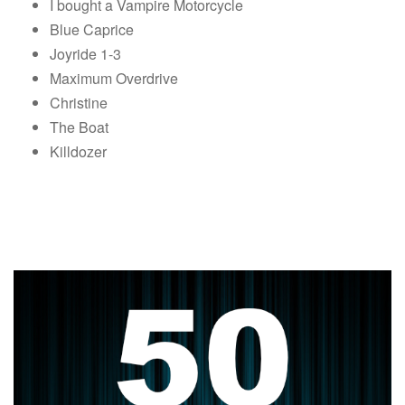
I bought a Vampire Motorcycle
Blue Caprice
Joyride 1-3
Maximum Overdrive
Christine
The Boat
Killdozer
HÖRT REIN!
FOLGE 50 – WIR FEIERN DIE 50. FOLGE