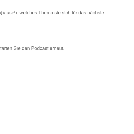
̢̱̘̼͠hause̸n, welches Thema sie sich für das nächste
Starten Sie den Podcast erneut.