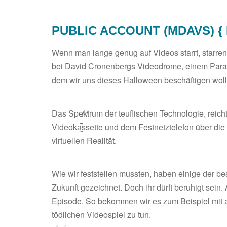
r
PUBLIC ACCOUNT (MDAVS) {
Wenn man lange genug auf Videos starrt, starre
bei David Cronenbergs Videodrome, einem Parad
dem wir uns dieses Halloween beschäftigen woll
Das Spe̸k̸trum der teuflischen Technologie, reic
Videokā̵͍̫̚ssette und dem Festnetztelefon über d
virtuellen Realität.
Wie wir feststellen mussten, haben einige der be
Zukunft gezeichnet. Doch ihr dürft beruhigt sei
Episode. So bekommen wir es zum Beispiel mit
tödlichen Videospiel zu tun.