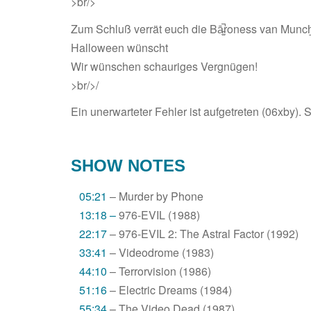
>br/>
Zum Schluß verrät euch die Bā̵͍̫̚roness van Munch̷
Halloween wünscht
Wir wünschen schauriges Vergnügen!
>br/>/
Ein unerwarteter Fehler ist aufgetreten (06xby). 
SHOW NOTES
05:21
– Murder by Phone
13:18 –
976-EVIL (1988)
22
:17
– 976-EVIL 2: The Astral Factor (1992)
33:41
– Videodrome (1983)
44:10
– Terrorvision (1986)
51:16
– Electric Dreams (1984)
55:34
– The Video Dead (1987)