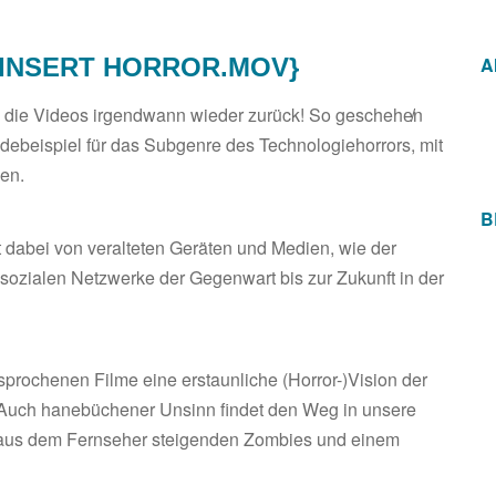
egeln.
 INSERT HORROR.MOV}
A
n die Videos irgendwann wieder zurück! So geschehe̸n
ebeispiel für das Subgenre des Technologiehorrors, mit
en.
B
ht dabei von veralteten Geräten und Medien, wie der
ie sozialen Netzwerke der Gegenwart bis zur Zukunft in der
sprochenen Filme eine erstaunliche (Horror-)Vision der
n. Auch hanebüchener Unsinn findet den Weg in unsere
 aus dem Fernseher steigenden Zombies und einem