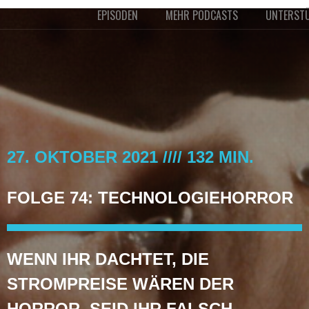
EPISODEN
MEHR PODCASTS
UNTERST
27. OKTOBER 2021 //// 132 MIN.
FOLGE 74: TECHNOLOGIEHORROR
WENN IHR DACHTET, DIE
STROMPREISE WÄREN DER
HORROR, SEID IHR FALSCH