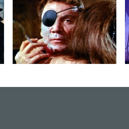
FOLGE 75 – CAMERON MITCHELL –
M
DER VORREITER VON NICOLAS
CAGE?