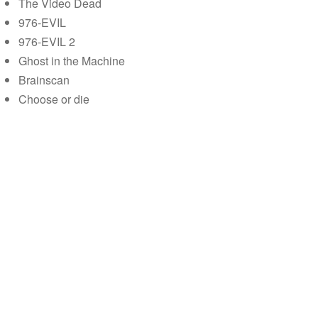
The Video Dead
976-EVIL
976-EVIL 2
Ghost in the Machine
Brainscan
Choose or die