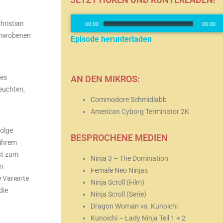
Audio-
hristian
00:00
00:00
Player
numwobenen
Episode herunterladen
des
AN DEN MIKROS:
euchten,
Commodore Schmidlabb
American Cyborg Terminator 2K
Folge
BESPROCHENE MEDIEN
 ihrem
st zum
Ninja 3 – The Domination
m
Female Neo Ninjas
e Variante
Ninja Scroll (Film)
die
Ninja Scroll (Serie)
Dragon Woman vs. Kunoichi
Kunoichi – Lady Ninja Teil 1 + 2