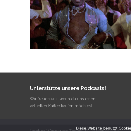
He’s superbaaaaaad – die Dolemite-
Filme von Rudy Ray Moore
Unterstütze unsere Podcasts!
Wir freuen uns, wenn du uns einen
virtuellen Kaffee kaufen möchtest.
Diese Website benutzt Cookie
Lambda Wordpress Theme. © Oxygenna 2014