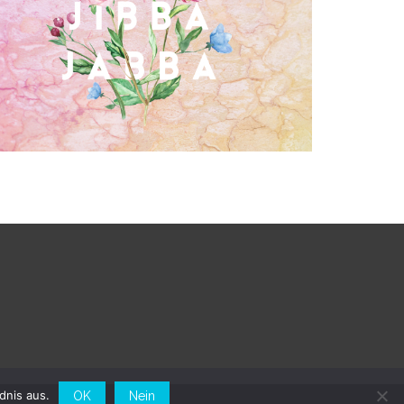
Nonstop – der erste Podcast über die
Dampfente (endlich!!!)
dnis aus.
OK
Nein