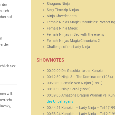
Shoguns Ninja
n der
Sexy Timetrip Ninjas
n sich
Ninja Cheerleaders
 das auf
Female Ninjas Magic Chronicles: Protectin
Female Ninja Magic
Female Ninjas in Bed with the enemy
om
Female Ninjas Magic Chronicles 2
ei der
Challenge of the Lady Ninja
SHOWNOTES
chlich Sex-
00:02:00 Die Geschichte der Kunoichi
00:12:30 Ninja 3 – The Domination (1984)
00:23:30 Female Neo Ninjas (1991)
00:31:30 Ninja Scroll (1993)
nen will,
00:39:05 Amazons Dragon Woman vs. Kunoi
herrscht
des Unbehagens
luesky,
00:44:51 Kunoichi – Lady Ninja – Teil 1(19
00:53:24 Kunoichi – Lady Ninja – Teil 2 (19