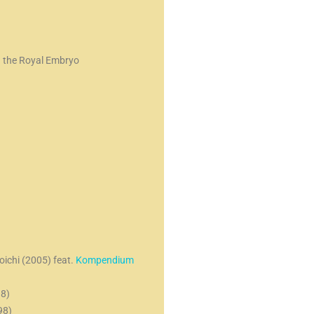
g the Royal Embryo
chi (2005) feat.
Kompendium
98)
98)