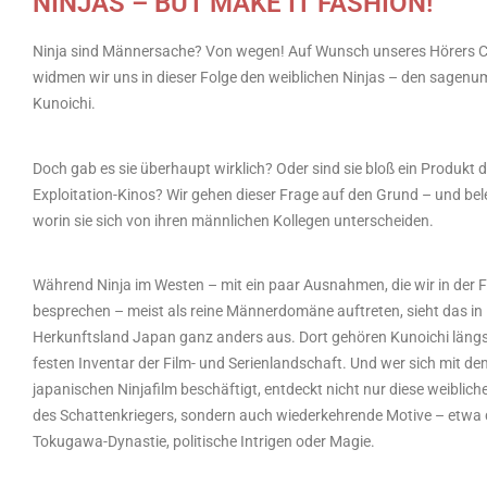
NINJAS – BUT MAKE IT FASHION!
Ninja sind Männersache? Von wegen! Auf Wunsch unseres Hörers C
widmen wir uns in dieser Folge den weiblichen Ninjas – den sage
Kunoichi.
Doch gab es sie überhaupt wirklich? Oder sind sie bloß ein Produkt 
Exploitation-Kinos? Wir gehen dieser Frage auf den Grund – und bel
worin sie sich von ihren männlichen Kollegen unterscheiden.
Während Ninja im Westen – mit ein paar Ausnahmen, die wir in der 
besprechen – meist als reine Männerdomäne auftreten, sieht das in
Herkunftsland Japan ganz anders aus. Dort gehören Kunoichi läng
festen Inventar der Film- und Serienlandschaft. Und wer sich mit de
japanischen Ninjafilm beschäftigt, entdeckt nicht nur diese weiblich
des Schattenkriegers, sondern auch wiederkehrende Motive – etwa 
Tokugawa-Dynastie, politische Intrigen oder Magie.