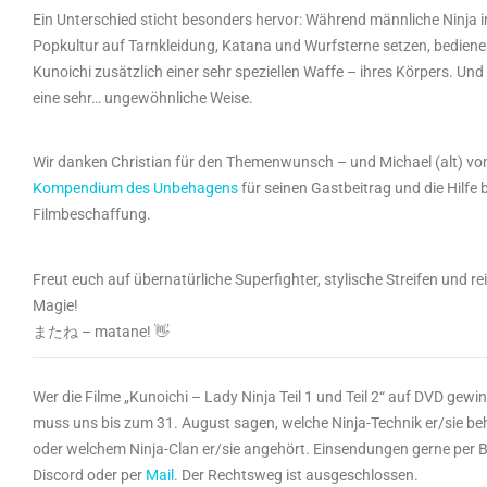
Ein Unterschied sticht besonders hervor: Während männliche Ninja i
Popkultur auf Tarnkleidung, Katana und Wurfsterne setzen, bediene
Kunoichi zusätzlich einer sehr speziellen Waffe – ihres Körpers. Und
eine sehr… ungewöhnliche Weise.
Wir danken Christian für den Themenwunsch – und Michael (alt) v
Kompendium des Unbehagens
für seinen Gastbeitrag und die Hilfe b
Filmbeschaffung.
Freut euch auf übernatürliche Superfighter, stylische Streifen und rei
Magie!
またね – matane! 👋
Wer die Filme „Kunoichi – Lady Ninja Teil 1 und Teil 2“ auf DVD gewin
muss uns bis zum 31. August sagen, welche Ninja-Technik er/sie be
oder welchem Ninja-Clan er/sie angehört. Einsendungen gerne per B
Discord oder per
Mail
. Der Rechtsweg ist ausgeschlossen.