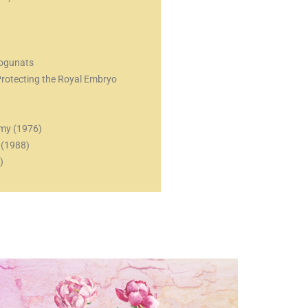
hogunats
Protecting the Royal Embryo
emy (1976)
 (1988)
)