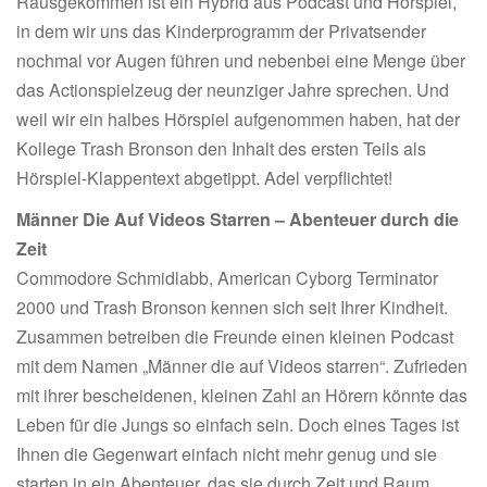
Rausgekommen ist ein Hybrid aus Podcast und Hörspiel,
in dem wir uns das Kinderprogramm der Privatsender
nochmal vor Augen führen und nebenbei eine Menge über
das Actionspielzeug der neunziger Jahre sprechen. Und
weil wir ein halbes Hörspiel aufgenommen haben, hat der
Kollege Trash Bronson den Inhalt des ersten Teils als
Hörspiel-Klappentext abgetippt. Adel verpflichtet!
Männer Die Auf Videos Starren – Abenteuer durch die
Zeit
Commodore Schmidlabb, American Cyborg Terminator
2000 und Trash Bronson kennen sich seit Ihrer Kindheit.
Zusammen betreiben die Freunde einen kleinen Podcast
mit dem Namen „Männer die auf Videos starren“. Zufrieden
mit ihrer bescheidenen, kleinen Zahl an Hörern könnte das
Leben für die Jungs so einfach sein. Doch eines Tages ist
Ihnen die Gegenwart einfach nicht mehr genug und sie
starten in ein Abenteuer, das sie durch Zeit und Raum