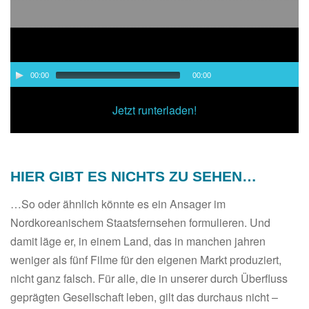
Audio-
00:00
00:00
Player
00:00
/
00:00
Jetzt runterladen!
HIER GIBT ES NICHTS ZU SEHEN…
…So oder ähnlich könnte es ein Ansager im
Nordkoreanischem Staatsfernsehen formulieren. Und
damit läge er, in einem Land, das in manchen jahren
weniger als fünf Filme für den eigenen Markt produziert,
nicht ganz falsch. Für alle, die in unserer durch Überfluss
geprägten Gesellschaft leben, gilt das durchaus nicht –