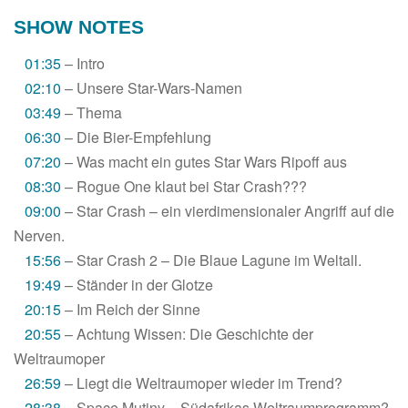
SHOW NOTES
01:35
– Intro
02:10
– Unsere Star-Wars-Namen
03:49
– Thema
06:30
– Die Bier-Empfehlung
07:20
– Was macht ein gutes Star Wars Ripoff aus
08:30
– Rogue One klaut bei Star Crash???
09:00
– Star Crash – ein vierdimensionaler Angriff auf die
Nerven.
15:56
– Star Crash 2 – Die Blaue Lagune im Weltall.
19:49
– Ständer in der Glotze
20:15
– Im Reich der Sinne
20:55
– Achtung Wissen: Die Geschichte der
Weltraumoper
26:59
– Liegt die Weltraumoper wieder im Trend?
28:38
– Space Mutiny – Südafrikas Weltraumprogramm?