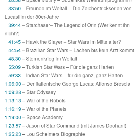
33:50
– Freunde im Weltall – Die Zeichentrickserien von
Lucasfilm der 80er-Jahre
39:44
– Starchaser– The Legend of Orin (Wer kennt ihn
nicht?)
41:45
– Hawk the Slayer – Star Wars im Mittelalter?
44:54
– Brazilian Star Wars – Lachen bis kein Arzt kommt
48:30
– Sternenkrieg im Weltall
55:09
– Turkish Star Wars – Für die ganz Harten
59:33
– Indian Star Wars – für die ganz, ganz Harten
1:06:00
– Der italienische George Lucas: Alfonso Brescia
1:09:28
– Star Odyssey
1:13:13
– War of the Robots
1:16:19
– War of the Planets
1:19:00
– Space Academy
1:23:57
– Jason of Star Command (mit James Doohan!)
1:25:23
– Lou Scheimers Biographie