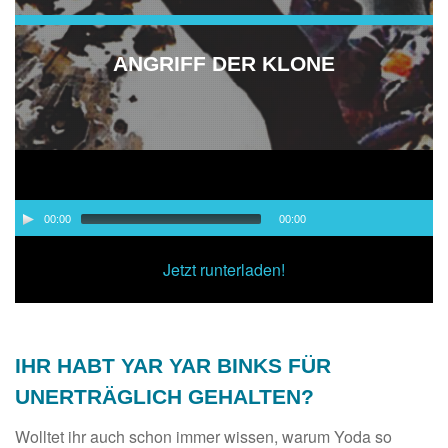
ANGRIFF DER KLONE
Audio-
00:00
00:00
Player
00:00
/
00:00
Jetzt runterladen!
IHR HABT YAR YAR BINKS FÜR
UNERTRÄGLICH GEHALTEN?
Wolltet ihr auch schon immer wissen, warum Yoda so