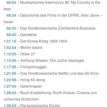
46:54
– Musikalisches Intermezzo #2: My Country is the
best
48:34
– Geschichte des Films in der DPRK: 90er Jahre –
heute
56:30
– Das Nordkoreanische Zeichentrick-Business
59:45
– Gandahar
1:01:15
– Der Korea-Krieg 1950-1953
1:03:54
– Wolmi Island
1:10:00
– Order 27
1:10:00
– Achtung Wissen: Die Juche-Ideologie
1:17:25
– Filmschmuggel
1:21:00
– Das Nordkoreanische Netflix und das 4D-Kino
1:22:56
– Hong Kil-dong
1:27:00
– Gewinnspiel
1:28:43
– Buch-Empfehlung: North Korean Cinema von
Johannes Schönherr
1:29:25
– Die koreanische Küche