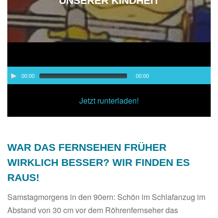
UNSERER KINDHEIT
Audio-
00:00
00:00
Player
00:00
/
00:00
Jetzt runterladen!
WAR DAS FERNSEHEN FRÜHER
WIRKLICH BESSER? WIR FINDEN ES
RAUS!
Samstagmorgens in den 90ern: Schön im Schlafanzug im
Abstand von 30 cm vor dem Röhrenfernseher das