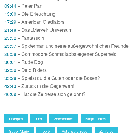
09:44
– Peter Pan
13:00
– Die Erleuchtung!
17:29
– American Gladiators
21:48
– Das „Marvel“ Universum
23:32
– Fantastic 4
25:57
– Spiderman und seine außergewöhnlichen Freunde
28:58
– Commodore Schmidlabbs eigener Superheld
30:01
– Rude Dog
32:50
– Dino Riders
35:28
– Spielst du die Guten oder die Bösen?
42:43
– Zurück in die Gegenwart!
46:09
– Hat die Zeitreise sich gelohnt?
Hörspiel
90er
Zeichentrick
Ninja Turtles
Super Mario
Top 5
Actionspielzeug
Zeitreise