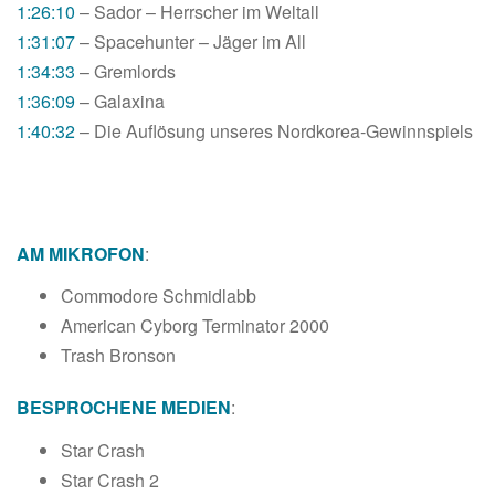
1:26:10
– Sador – Herrscher im Weltall
1:31:07
– Spacehunter – Jäger im All
1:34:33
– Gremlords
1:36:09
– Galaxina
1:40:32
– Die Auflösung unseres Nordkorea-Gewinnspiels
AM MIKROFON
:
Commodore Schmidlabb
American Cyborg Terminator 2000
Trash Bronson
BESPROCHENE MEDIEN
:
Star Crash
Star Crash 2