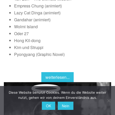
Empress Chung (animiert)
Lazy Cat Dinga (animiert)
Gandahar (animiert)
Wolmi Island
Oder 27
Hong Kil-dong
Kim und Struppi
Pyongyang (Graphic Novel)
weiterlesen...
Diese Website benutzt Cookies. Wenn du die Website weiter
nutzt, gehen wir von deinem Einverständnis aus.
OK
Nein