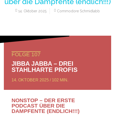
über die Dampfente (endlich!!!)
14. Oktober 2025
Commodore Schmidlabb
FOLGE 107
JIBBA JABBA – DREI
STAHLHARTE PROFIS
14. OKTOBER 2025 / 102 MIN.
NONSTOP – DER ERSTE
PODCAST ÜBER DIE
DAMPFENTE (ENDLICH!!!)