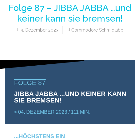
Folge 87 – JIBBA JABBA …und
keiner kann sie bremsen!
4. Dezember 2023
Commodore Schmidlabb
FOLGE 87
JIBBA JABBA ...UND KEINER KANN
SIE BREMSEN!
> 04. DEZEMBER 2023 / 111 MIN.
...HÖCHSTENS EIN