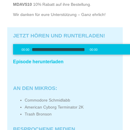
MDAVS10
10% Rabatt auf ihre Bestellung.
Wir danken für eure Unterstützung – Ganz ehrlich!
JETZT HÖREN UND RUNTERLADEN!
Audio-
00:00
00:00
Player
00:00
/
0
Episode herunterladen
AN DEN MIKROS:
Commodore Schmidlabb
American Cyborg Terminator 2K
Trash Bronson
BESPROCHENE MEDIEN