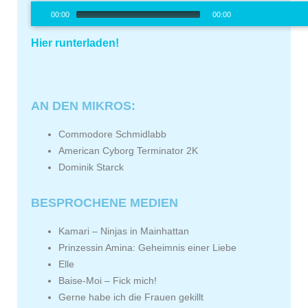
Audio-
00:00
00:00
Player
00:00
/
0
Hier runterladen!
AN DEN MIKROS:
Commodore Schmidlabb
American Cyborg Terminator 2K
Dominik Starck
BESPROCHENE MEDIEN
Kamari – Ninjas in Mainhattan
Prinzessin Amina: Geheimnis einer Liebe
Elle
Baise-Moi – Fick mich!
Gerne habe ich die Frauen gekillt