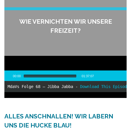
WIE VERNICHTEN WIR UNSERE
FREIZEIT?
Audio-
00:00
01:37:07
Player
MdaVs Folge 68 – Jibba Jabba - 
Download This Episode
00:00
/
97:07
ALLES ANSCHNALLEN! WIR LABERN
UNS DIE HUCKE BLAU!