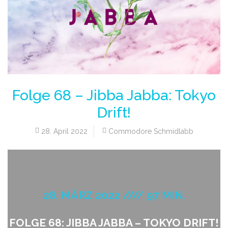
Folge 68 – Jibba Jabba: Tokyo
Drift!
28. April 2022
Commodore Schmidlabb
28. MÄRZ 2022 //// 97 MIN.
FOLGE 68: JIBBA JABBA – TOKYO DRIFT!