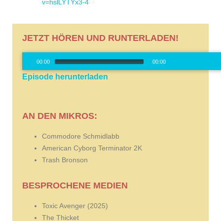
v=hslLYTYx3-4
JETZT HÖREN UND RUNTERLADEN!
Audio-
00:00
00:00
Player
Episode herunterladen
00:00
/
0
AN DEN MIKROS:
Commodore Schmidlabb
American Cyborg Terminator 2K
Trash Bronson
BESPROCHENE MEDIEN
Toxic Avenger (2025)
The Thicket