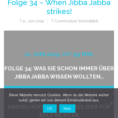
Folge 34 – When Jibba Jabba
strikes!
11. Juni 2019
Commodore Schmidlabb
11. JUNI 2019 //// 99 MIN.
FOLGE 34: WAS SIE SCHON IMMER ÜBER
JIBBA JABBA WISSEN WOLLTEN…
Diese Website benutzt Cookies. Wenn du die Website weiter
DAS ÄGYPTISCHE NETFLIX,
nutzt, gehen wir von deinem Einverständnis aus.
HASSELHOFF UND WARMES BIER FÜR
OK
Nein
RALF RICHTER