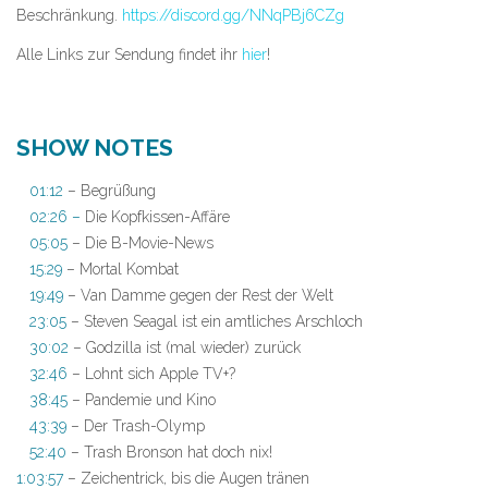
Beschränkung.
https://discord.gg/NNqPBj6CZg
Alle Links zur Sendung findet ihr
hier
!
SHOW NOTES
01:12
– Begrüßung
02:26 –
Die Kopfkissen-Affäre
05:05
– Die B-Movie-News
15:29
– Mortal Kombat
19:49
– Van Damme gegen der Rest der Welt
23:05
– Steven Seagal ist ein amtliches Arschloch
30:02
– Godzilla ist (mal wieder) zurück
32:46
– Lohnt sich Apple TV+?
38:45
– Pandemie und Kino
43:39
– Der Trash-Olymp
52:40
– Trash Bronson hat doch nix!
1:03:57
– Zeichentrick, bis die Augen tränen