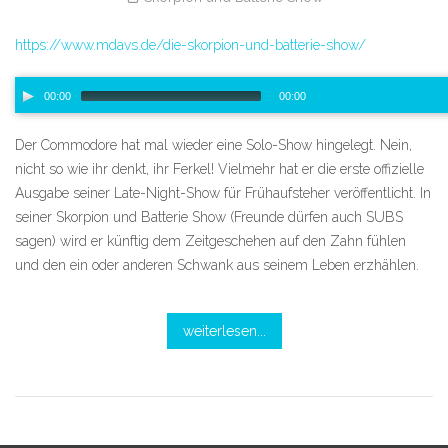
https://www.mdavs.de/die-skorpion-und-batterie-show/
Audio-
00:00
00:00
Player
00:00
/
00:00
Der Commodore hat mal wieder eine Solo-Show hingelegt. Nein,
nicht so wie ihr denkt, ihr Ferkel! Vielmehr hat er die erste offizielle
Ausgabe seiner Late-Night-Show für Frühaufsteher veröffentlicht. In
seiner Skorpion und Batterie Show (Freunde dürfen auch SUBS
sagen) wird er künftig dem Zeitgeschehen auf den Zahn fühlen
und den ein oder anderen Schwank aus seinem Leben erzhählen.
weiterlesen...