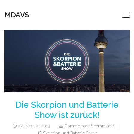
MDAVS
Die Skorpion und Batterie
Show ist zurück!
22. Februar 2019
Commodore Schmidlabb
Skorpion und Batterie Show