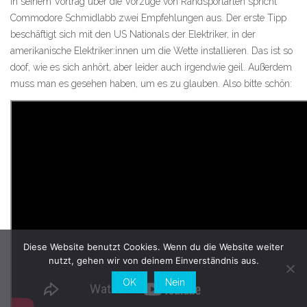
In seinem Vortrag über die Vorzüge von Randsportarten spricht
Commodore Schmidlabb zwei Empfehlungen aus. Der erste Tipp
beschäftigt sich mit den US Nationals der Elektriker, in der
amerikanische Elektriker:innen um die Wette installieren. Das ist so
doof, wie es sich anhört, aber leider auch irgendwie geil. Außerdem
muss man es gesehen haben, um es zu glauben. Also bitte schön:
Diese Website benutzt Cookies. Wenn du die Website weiter
nutzt, gehen wir von deinem Einverständnis aus.
OK
Nein