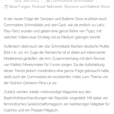
9. Juni 2023
Commodore Schmidlabb
Neue Folgen
,
Podcast-Netzwerk
,
Skorpion und Batterie Show
In der neuen Folge der Skorpion und Batterie Show erzählen euch
Commodore Schmidlabb und sein Gast, wie sie endlich zu Let’s-
Play-Fans wurden und geben eine ganze Reihe von Tipps, mit
welchen Videos euer Einstieg ind as Medium gelingen könnte.
Außerdem stellt euch der olle Schmidlabb Barbies deutsche Mutter,
Bild-Lili, vor. Im Zuge der Recherche ist er dabei auf interessante
Modetrends gestoßen, die ihm Zusammenhang mit dem Revival
von Mattels Moneymaker für Furore sorgen. Da die Aufarbeitung
dieser Trends jedoch mindestens eine ganze Folge gebraucht hätte,
stellt euch der Commodore ein exzellentes Video zum Thema von
der Fashion-Denkerin Mina Le vor.
Zuletzt werden wieder merkwürdige Magazine aus den
Baahnhofsbuchhandlungen der Republik vorgestellt. Mit dabei: ein
feministisches Gesellschaftsmagazin, ein halbherziger Ratgeber für
Coaches und ein Prepper-Magazin.