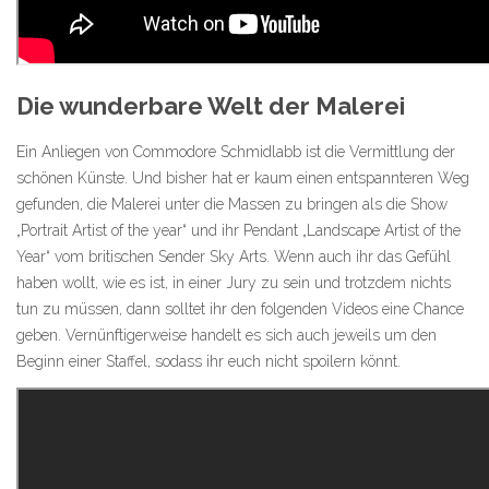
Die wunderbare Welt der Malerei
Ein Anliegen von Commodore Schmidlabb ist die Vermittlung der
schönen Künste. Und bisher hat er kaum einen entspannteren Weg
gefunden, die Malerei unter die Massen zu bringen als die Show
„Portrait Artist of the year“ und ihr Pendant „Landscape Artist of the
Year“ vom britischen Sender Sky Arts. Wenn auch ihr das Gefühl
haben wollt, wie es ist, in einer Jury zu sein und trotzdem nichts
tun zu müssen, dann solltet ihr den folgenden Videos eine Chance
geben. Vernünftigerweise handelt es sich auch jeweils um den
Beginn einer Staffel, sodass ihr euch nicht spoilern könnt.