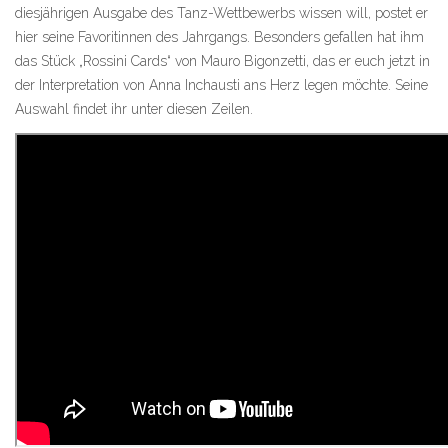
diesjährigen Ausgabe des Tanz-Wettbewerbs wissen will, postet er
hier seine Favoritinnen des Jahrgangs. Besonders gefallen hat ihm
das Stück „Rossini Cards“ von Mauro Bigonzetti, das er euch jetzt in
der Interpretation von Anna Inchausti ans Herz legen möchte. Seine
Auswahl findet ihr unter diesen Zeilen.