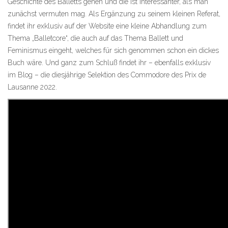
Geschichte des Balletts gehen und die ist interessanter, als man
zunächst vermuten mag. Als Ergänzung zu seinem kleinen Referat,
findet ihr exklusiv auf der Website eine kleine Abhandlung zum
Thema „Balletcore“, die auch auf das Thema Ballett und
Feminismus eingeht, welches für sich genommen schon ein dickes
Buch wäre. Und ganz zum Schluß findet ihr – ebenfalls exklusiv
im Blog – die diesjährige Selektion des Commodore des Prix de
Lausanne 2022.