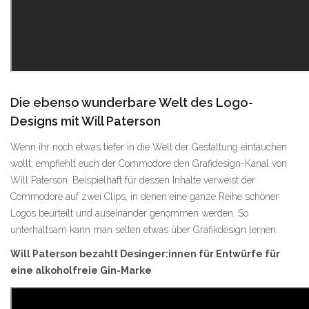
Die ebenso wunderbare Welt des Logo-
Designs mit Will Paterson
Wenn ihr noch etwas tiefer in die Welt der Gestaltung eintauchen
wollt, empfiehlt euch der Commodore den Grafidesign-Kanal von
Will Paterson. Beispielhaft für dessen Inhalte verweist der
Commodore auf zwei Clips, in denen eine ganze Reihe schöner
Logos beurteilt und auseinander genommen werden. So
unterhaltsam kann man selten etwas über Grafikdesign lernen.
Will Paterson bezahlt Desinger:innen für Entwürfe für
eine alkoholfreie Gin-Marke