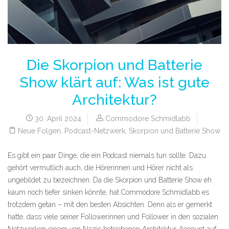
Die Skorpion und Batterie
Show klärt auf: Was ist gute
Architektur?
30. April 2024
Commodore Schmidlabb
Neue Folgen
,
Podcast-Netzwerk
,
Skorpion und Batterie Show
Es gibt ein paar Dinge, die ein Podcast niemals tun sollte. Dazu
gehört vermutlich auch, die Hörerinnen und Hörer nicht als
ungebildet zu bezeichnen. Da die Skorpion und Batterie Show eh
kaum noch tiefer sinken könnte, hat Commodore Schmidlabb es
trotzdem getan – mit den besten Absichten. Denn als er gemerkt
hatte, dass viele seiner Followerinnen und Follower in den sozialen
Netzwerken einem von Nazis betriebenen Architektur-Account auf