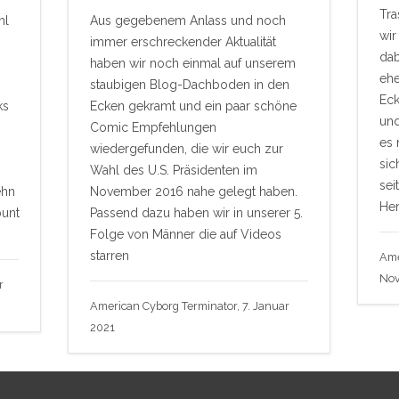
Tra
hl
Aus gegebenem Anlass und noch
wir
immer erschreckender Aktualität
dab
haben wir noch einmal auf unserem
ehe
staubigen Blog-Dachboden in den
Eck
ks
Ecken gekramt und ein paar schöne
un
Comic Empfehlungen
es 
wiedergefunden, die wir euch zur
sic
Wahl des U.S. Präsidenten im
sei
ehn
November 2016 nahe gelegt haben.
Her
bunt
Passend dazu haben wir in unserer 5.
Folge von Männer die auf Videos
starren
Ame
No
r
American Cyborg Terminator, 7. Januar
2021