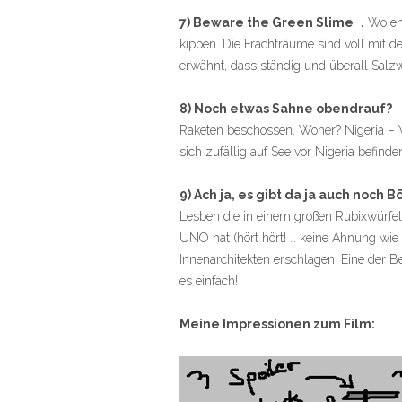
7) Beware the Green Slime .
Wo ent
kippen. Die Frachträume sind voll mit d
erwähnt, dass ständig und überall Salzwa
8) Noch etwas Sahne obendrauf?
Raketen beschossen. Woher? Nigeria – Wa
sich zufällig auf See vor Nigeria befind
9) Ach ja, es gibt da ja auch noch 
Lesben die in einem großen Rubixwürfel
UNO hat (hört hört! … keine Ahnung wie 
Innenarchitekten erschlagen. Eine der B
es einfach!
Meine Impressionen zum Film: