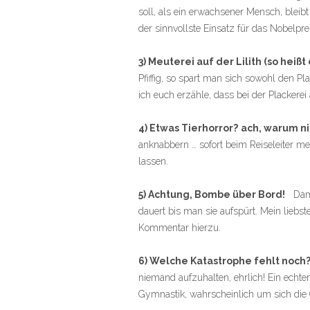
soll, als ein erwachsener Mensch, bleibt
der sinnvollste Einsatz für das Nobelpr
3) Meuterei auf der Lilith (so heißt
Pfiffig, so spart man sich sowohl den P
ich euch erzähle, dass bei der Plackere
4) Etwas Tierhorror?
ach, warum ni
anknabbern … sofort beim Reiseleiter me
lassen.
5) Achtung, Bombe über Bord!
Damit
dauert bis man sie aufspürt. Mein lieb
Kommentar hierzu.
6) Welche Katastrophe fehlt noch?
niemand aufzuhalten, ehrlich! Ein echte
Gymnastik, wahrscheinlich um sich di