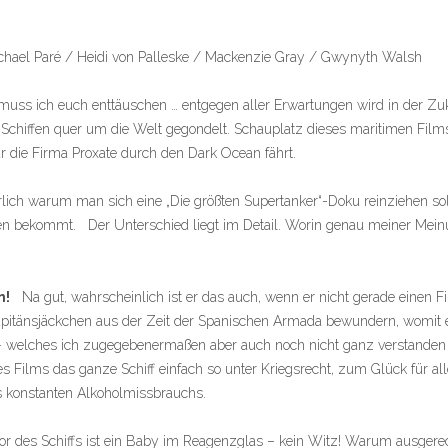
el Paré / Heidi von Palleske / Mackenzie Gray / Gwynyth Walsh
uss ich euch enttäuschen … entgegen aller Erwartungen wird in der Zuk
hiffen quer um die Welt gegondelt. Schauplatz dieses maritimen Films is
ür die Firma Proxate durch den Dark Ocean fährt.
herlich warum man sich eine „Die größten Supertanker“-Doku reinziehen s
n bekommt. Der Unterschied liegt im Detail. Worin genau meiner Meinu
in!
Na gut, wahrscheinlich ist er das auch, wenn er nicht gerade einen F
pitänsjäckchen aus der Zeit der Spanischen Armada bewundern, womit e
 – welches ich zugegebenermaßen aber auch noch nicht ganz verstanden
des Films das ganze Schiff einfach so unter Kriegsrecht, zum Glück für a
s konstanten Alkoholmissbrauchs.
or des Schiffs ist ein Baby im Reagenzglas – kein Witz! Warum ausgerec