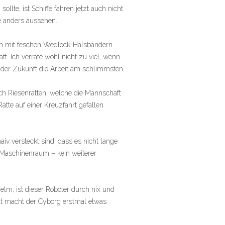
llte, ist Schiffe fahren jetzt auch nicht
e anders aussehen.
n mit feschen Wedlock-Halsbändern.
t. Ich verrate wohl nicht zu viel, wenn
n der Zukunft die Arbeit am schlimmsten.
 Riesenratten, welche die Mannschaft
atte auf einer Kreuzfahrt gefallen
iv versteckt sind, dass es nicht lange
 Maschinenraum – kein weiterer
elm, ist dieser Roboter durch nix und
elt macht der Cyborg erstmal etwas