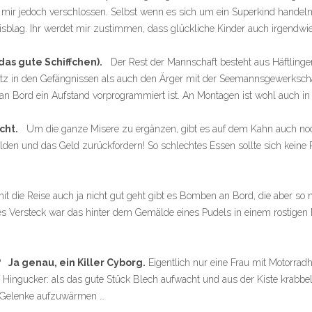
 mir jedoch verschlossen. Selbst wenn es sich um ein Superkind handeln so
eisblag. Ihr werdet mir zustimmen, dass glückliche Kinder auch irgendwi
 das gute Schiffchen).
Der Rest der Mannschaft besteht aus Häftlinge
latz in den Gefängnissen als auch den Ärger mit der Seemannsgewerkschaf
i an Bord ein Aufstand vorprogrammiert ist. An Montagen ist wohl auch i
cht.
Um die ganze Misere zu ergänzen, gibt es auf dem Kahn auch noch
lden und das Geld zurückfordern! So schlechtes Essen sollte sich keine R
 die Reise auch ja nicht gut geht gibt es Bomben an Bord, die aber so na
stes Versteck war das hinter dem Gemälde eines Pudels in einem rostigen
 Ja genau, ein Killer Cyborg.
Eigentlich nur eine Frau mit Motorradh
r Hingucker: als das gute Stück Blech aufwacht und aus der Kiste krabb
e Gelenke aufzuwärmen …