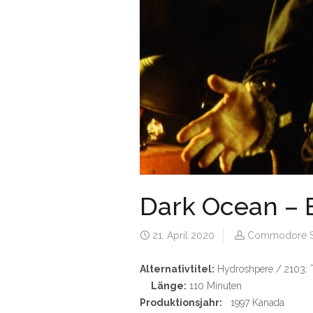
Dark Ocean – E
21. April 2020
Commodore S
Alternativtitel:
Hydroshpere / 2103: T
Länge:
110 Minuten
Produktionsjahr:
1997 Kanada