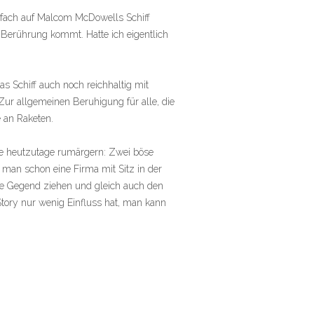
nfach auf Malcom McDowells Schiff
n Berührung kommt. Hatte ich eigentlich
 Schiff auch noch reichhaltig mit
Zur allgemeinen Beruhigung für alle, die
e an Raketen.
e heutzutage rumärgern: Zwei böse
man schon eine Firma mit Sitz in der
ere Gegend ziehen und gleich auch den
 Story nur wenig Einfluss hat, man kann