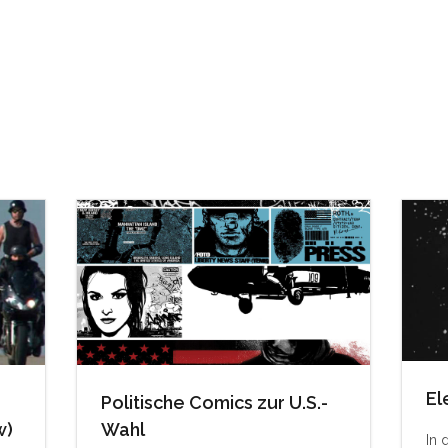
El
Politische Comics zur U.S.-
w)
Wahl
In 