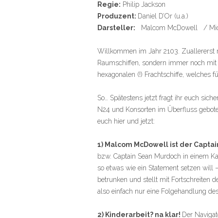
Regie:
Philip Jackson
Produzent:
Daniel D’Or (u.a.)
Darsteller:
Malcom McDowell / Micha
Willkommen im Jahr 2103. Zuallererst m
Raumschiffen, sondern immer noch mit Sc
hexagonalen (!) Frachtschiffe, welches f
So… Spätestens jetzt fragt ihr euch sic
N24 und Konsorten im Überfluss gebote
euch hier und jetzt:
1) Malcom McDowell ist der Capta
bzw. Captain Sean Murdoch in einem Ka
so etwas wie ein Statement setzen will
betrunken und stellt mit Fortschreiten 
also einfach nur eine Folgehandlung de
2) Kinderarbeit? na klar!
Der Navigat