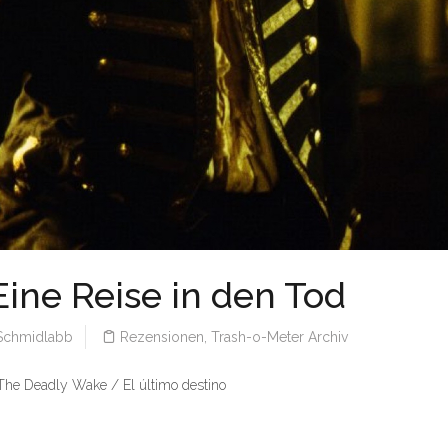
ine Reise in den Tod
chmidlabb
Rezensionen
,
Trash-o-Meter Archiv
he Deadly Wake / El último destino