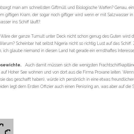
sorgt man am schnellsten Giftmüll und Biologische Waffen? Genau, ei
em giftigen Kram, der sogar noch giftiger wird wenn er mit Salzwasser i
sser ins Schiff läuft?.
Wäre der ganze Tumult unter Deck nicht schon genug des Guten wird das
rum? Scheinbar hat selbst Nigeria nicht so richtig Lust auf das Schiff. 
en, ich glaube niemand in diesen Land hat gerade ein ernsthaftes Interess
Bösewichte.
Auch damit müssen sich die wenigsten Frachtschiffkapitän
 auf Hoher See wohnen und von dort aus die Firma Proxane leiten. Wenn 
sie das geschafft haben), würde ich persönlich in eine etwas freundlich
eiden legt dem Ersten Offizier auch einen Penisring an, was aber auf die