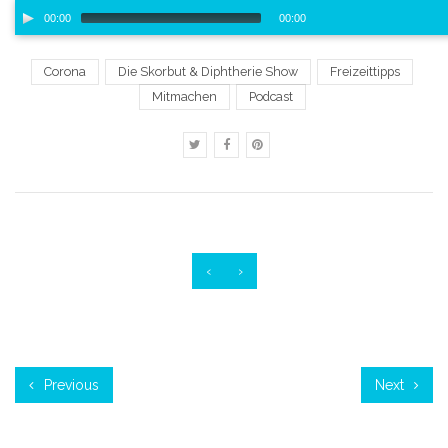
Audio-
00:00
00:00
Player
00:00
/
00:00
Corona
Die Skorbut & Diphtherie Show
Freizeittipps
Mitmachen
Podcast
‹
›
Previous
Next