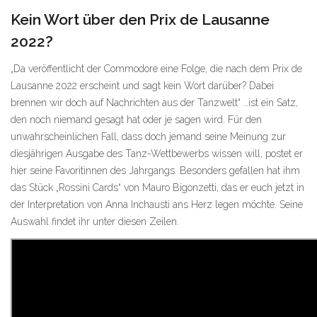
Kein Wort über den Prix de Lausanne
2022?
„Da veröffentlicht der Commodore eine Folge, die nach dem Prix de
Lausanne 2022 erscheint und sagt kein Wort darüber? Dabei
brennen wir doch auf Nachrichten aus der Tanzwelt“ …ist ein Satz,
den noch niemand gesagt hat oder je sagen wird. Für den
unwahrscheinlichen Fall, dass doch jemand seine Meinung zur
diesjährigen Ausgabe des Tanz-Wettbewerbs wissen will, postet er
hier seine Favoritinnen des Jahrgangs. Besonders gefallen hat ihm
das Stück „Rossini Cards“ von Mauro Bigonzetti, das er euch jetzt in
der Interpretation von Anna Inchausti ans Herz legen möchte. Seine
Auswahl findet ihr unter diesen Zeilen.