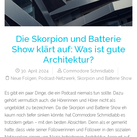
Die Skorpion und Batterie
Show klärt auf: Was ist gute
Architektur?
30. April 2024
Commodore Schmidlabb
Neue Folgen
,
Podcast-Netzwerk
,
Skorpion und Batterie Show
Es gibt ein paar Dinge, die ein Podcast niemals tun sollte. Dazu
gehört vermutlich auch, die Hörerinnen und Hörer nicht als
ungebildet zu bezeichnen. Da die Skorpion und Batterie Show eh
kaum noch tiefer sinken könnte, hat Commodore Schmidlabb es
trotzdem getan – mit den besten Absichten. Denn als er gemerkt
hatte, dass viele seiner Followerinnen und Follower in den sozialen
Netzwerken einem von Nazis betriebenen Architektur-Account auf