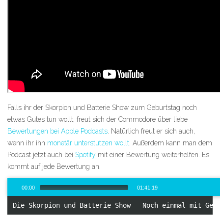
Falls ihr der Skorpion und Batterie Show zum Geburtstag noch
etwas Gutes tun wollt, freut sich der Commodore über liebe
Bewertungen bei Apple Podcasts
. Natürlich freut er sich auch,
wenn ihr ihn
monetär unterstützen wollt
. Außerdem kann man dem
Podcast jetzt auch bei
Spotify
mit einer Bewertung weiterhelfen. Es
kommt auf jede Bewertung an.
Audio-
00:00
01:41:19
Player
Die Skorpion und Batterie Show – Noch einmal mit Gef
00:00
/
101:19