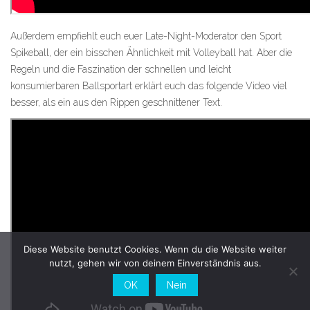
Außerdem empfiehlt euch euer Late-Night-Moderator den Sport
Spikeball, der ein bisschen Ähnlichkeit mit Volleyball hat. Aber die
Regeln und die Faszination der schnellen und leicht
konsumierbaren Ballsportart erklärt euch das folgende Video viel
besser, als ein aus den Rippen geschnittener Text.
Diese Website benutzt Cookies. Wenn du die Website weiter
nutzt, gehen wir von deinem Einverständnis aus.
OK
Nein