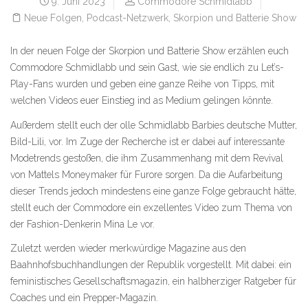
9. Juni 2023
Commodore Schmidlabb
Neue Folgen
,
Podcast-Netzwerk
,
Skorpion und Batterie Show
In der neuen Folge der Skorpion und Batterie Show erzählen euch
Commodore Schmidlabb und sein Gast, wie sie endlich zu Let’s-
Play-Fans wurden und geben eine ganze Reihe von Tipps, mit
welchen Videos euer Einstieg ind as Medium gelingen könnte.
Außerdem stellt euch der olle Schmidlabb Barbies deutsche Mutter,
Bild-Lili, vor. Im Zuge der Recherche ist er dabei auf interessante
Modetrends gestoßen, die ihm Zusammenhang mit dem Revival
von Mattels Moneymaker für Furore sorgen. Da die Aufarbeitung
dieser Trends jedoch mindestens eine ganze Folge gebraucht hätte,
stellt euch der Commodore ein exzellentes Video zum Thema von
der Fashion-Denkerin Mina Le vor.
Zuletzt werden wieder merkwürdige Magazine aus den
Baahnhofsbuchhandlungen der Republik vorgestellt. Mit dabei: ein
feministisches Gesellschaftsmagazin, ein halbherziger Ratgeber für
Coaches und ein Prepper-Magazin.