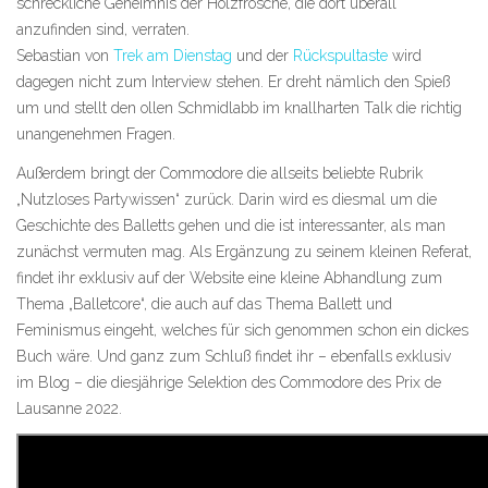
schreckliche Geheimnis der Holzfrösche, die dort überall
anzufinden sind, verraten.
Sebastian von
Trek am Dienstag
und der
Rückspultaste
wird
dagegen nicht zum Interview stehen. Er dreht nämlich den Spieß
um und stellt den ollen Schmidlabb im knallharten Talk die richtig
unangenehmen Fragen.
Außerdem bringt der Commodore die allseits beliebte Rubrik
„Nutzloses Partywissen“ zurück. Darin wird es diesmal um die
Geschichte des Balletts gehen und die ist interessanter, als man
zunächst vermuten mag. Als Ergänzung zu seinem kleinen Referat,
findet ihr exklusiv auf der Website eine kleine Abhandlung zum
Thema „Balletcore“, die auch auf das Thema Ballett und
Feminismus eingeht, welches für sich genommen schon ein dickes
Buch wäre. Und ganz zum Schluß findet ihr – ebenfalls exklusiv
im Blog – die diesjährige Selektion des Commodore des Prix de
Lausanne 2022.