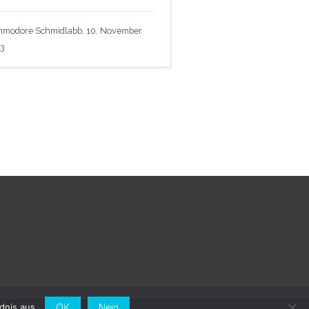
modore Schmidlabb, 10. November
23
dnis aus.
OK
Nein