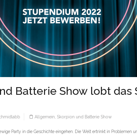
und Batterie Show lobt da
hmidlabb
Allgemein
,
Skorpion und Batterie Show
ls ewige Party in die Geschichte eingehen. Die Welt ertrinkt in Problemen 