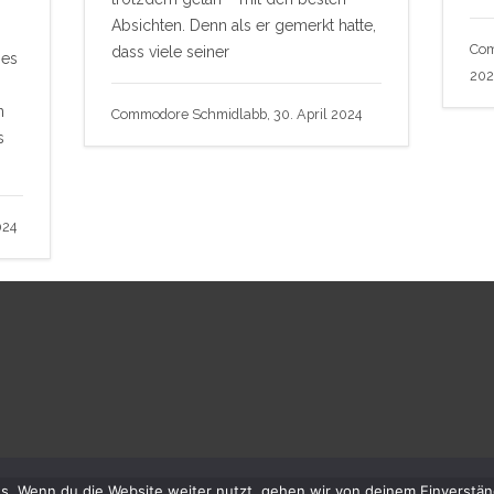
Absichten. Denn als er gemerkt hatte,
Com
dass viele seiner
 es
20
n
Commodore Schmidlabb, 30. April 2024
s
024
s. Wenn du die Website weiter nutzt, gehen wir von deinem Einverstän