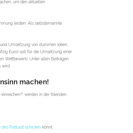
 Lachen, um den aktuellen
mmung leisten. Als selbsternannte
ung und Umsetzung von dummen Ideen,
zig Euro) soll für die Umsetzung einer
en Wettbewerb. Unter allen Beiträgen
 wird.
Unsinn machen!
einreichen?“ werden in der folenden
 des Podcast schicken
könnt.