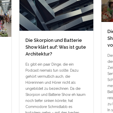
Di
Sh
Die Skorpion und Batterie
vo
Show klärt auf: Was ist gute
Architektur?
Die
die
Es gibt ein paar Dinge, die ein
Zei
Podcast niemals tun sollte. Dazu
Se
gehört vermutlich auch, die
Sch
Hörerinnen und Hörer nicht als
me 
ungebildet zu bezeichnen. Da die
Bal
Skorpion und Batterie Show eh kaum
rei
noch tiefer sinken könnte, hat
zu 
Commodore Schmidlabb es
In 
trotzdem getan – mit den besten