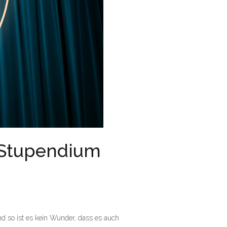
s Stupendium
und so ist es kein Wunder, dass es auch