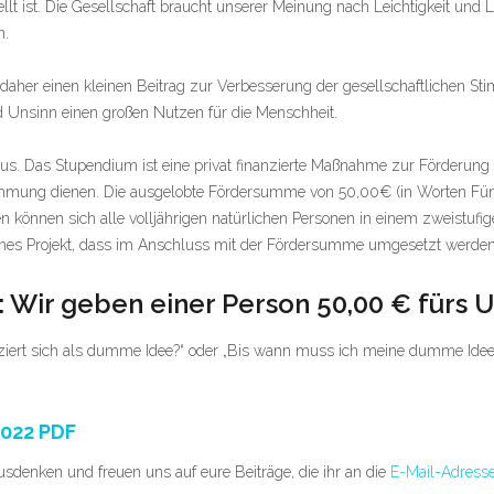
llt ist. Die Gesellschaft braucht unserer Meinung nach Leichtigkeit und
n.
daher einen kleinen Beitrag zur Verbesserung der gesellschaftlichen Sti
 Unsinn einen großen Nutzen für die Menschheit.
us. Das Stupendium ist eine privat finanzierte Maßnahme zur Förder
immung dienen. Die ausgelobte Fördersumme von 50,00€ (in Worten Fünf
önnen sich alle volljährigen natürlichen Personen in einem zweistufig
eiches Projekt, dass im Anschluss mit der Fördersumme umgesetzt werden
: Wir geben einer Person 50,00 € fürs 
iziert sich als dumme Idee?“ oder „Bis wann muss ich meine dumme Idee 
022 PDF
denken und freuen uns auf eure Beiträge, die ihr an die
E-Mail-Adresse