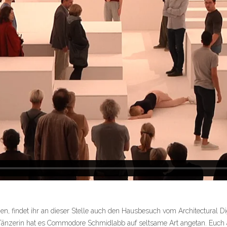
, findet ihr an dieser Stelle auch den Hausbesuch vom Architectural Dig
Tänzerin hat es Commodore Schmidlabb auf seltsame Art angetan. Euch