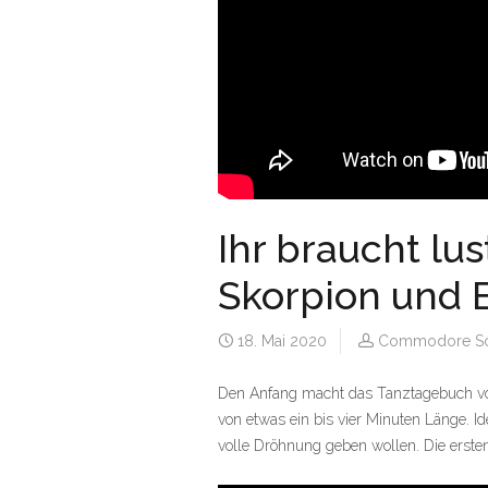
Ihr braucht lu
Skorpion und B
18. Mai 2020
Commodore Sc
Den Anfang macht das Tanztagebuch 
von etwas ein bis vier Minuten Länge. Id
volle Dröhnung geben wollen. Die erst