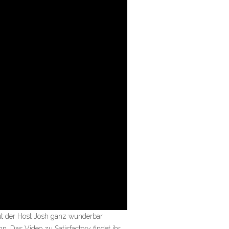
aut der Host Josh ganz wunderbar
 Das Video zu Satisfactory findet ihr