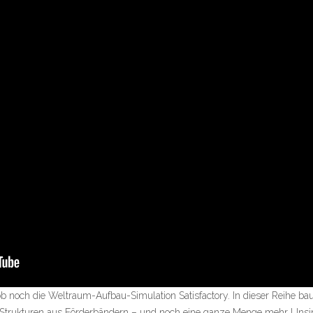
b noch die Weltraum-Aufbau-Simulation Satisfactory. In dieser Reihe b
Strukturen aus Förderbändern – und noch eine ganze Menge mehr Unsinn.