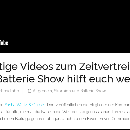
stige Videos zum Zeitvertre
atterie Show hilft euch wei
hmidlabb
Allgemein
,
Skorpion und Batterie Show
von
Sasha Waltz & Guests
. Dort veröffentlichen die Mitglieder der Kompa
eal für alle, die mal die Nase in die Welt des zeitgenössischen Tanzes ste
en beiden Beiträge gehören übrigens auch zu den Favoriten von Commod