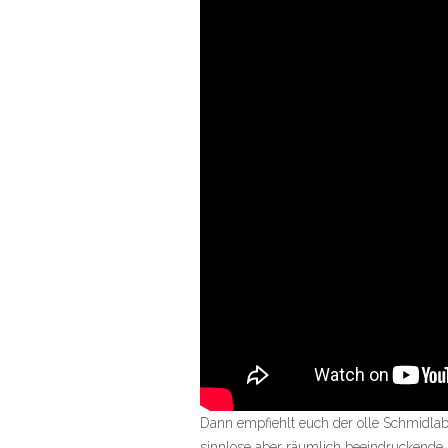
Dann empfiehlt euch der olle Schmidlab
sinnlose aber räumlich beeindruckende 