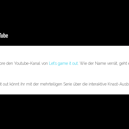
re den Youtube-Kanal von
Let’s game it out
. Wie der Name verrät, geht e
it out könnt ihr mit der mehrteiligen Serie über die interaktive Knast-Aus