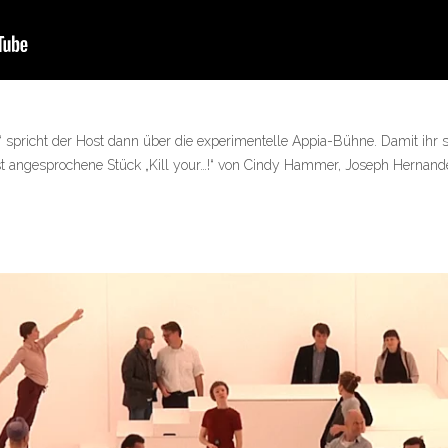
“ spricht der Host dann über die experimentelle Appia-Bühne. Damit ihr s
 angesprochene Stück „Kill your…!“ von Cindy Hammer, Joseph Hernand