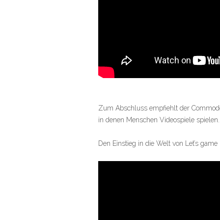
Zum Abschluss empfiehlt der Commodo
in denen Menschen Videospiele spielen.
Den Einstieg in die Welt von Let’s game 