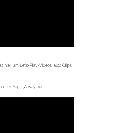
s hier um Let’s-Play-Videos, also Clips,
brecher-Saga „A way out“.