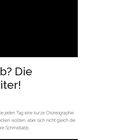
ib? Die
ter!
nie jeden Tag eine kurze Choreographie
cken wollten, aber sich nicht gleich die
ore Schmidlabb.