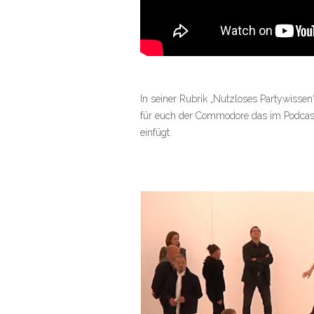
In seiner Rubrik „Nutzloses Partywissen
für euch der Commodore das im Podcast
einfügt.