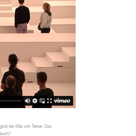
est bei Rita von Teese. Das
 auch?