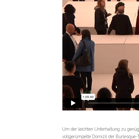
Um der leichten Unterhaltung zu genügen
vollgerümpelte Domizil der Burlesque-