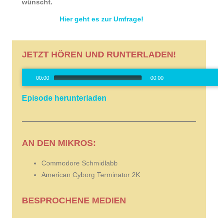
wünscht.
Hier geht es zur Umfrage!
JETZT HÖREN UND RUNTERLADEN!
Audio-
00:00
00:00
Player
00:00
/
0
Episode herunterladen
AN DEN MIKROS:
Commodore Schmidlabb
American Cyborg Terminator 2K
BESPROCHENE MEDIEN