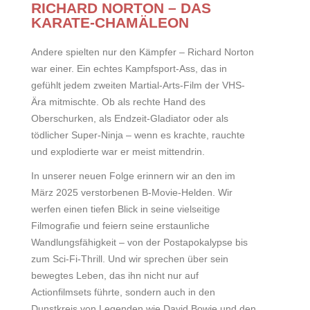
RICHARD NORTON – DAS
KARATE-CHAMÄLEON
Andere spielten nur den Kämpfer – Richard Norton
war einer. Ein echtes Kampfsport-Ass, das in
gefühlt jedem zweiten Martial-Arts-Film der VHS-
Ära mitmischte. Ob als rechte Hand des
Oberschurken, als Endzeit-Gladiator oder als
tödlicher Super-Ninja – wenn es krachte, rauchte
und explodierte war er meist mittendrin.
In unserer neuen Folge erinnern wir an den im
März 2025 verstorbenen B-Movie-Helden. Wir
werfen einen tiefen Blick in seine vielseitige
Filmografie und feiern seine erstaunliche
Wandlungsfähigkeit – von der Postapokalypse bis
zum Sci-Fi-Thrill. Und wir sprechen über sein
bewegtes Leben, das ihn nicht nur auf
Actionfilmsets führte, sondern auch in den
Dunstkreis von Legenden wie David Bowie und den