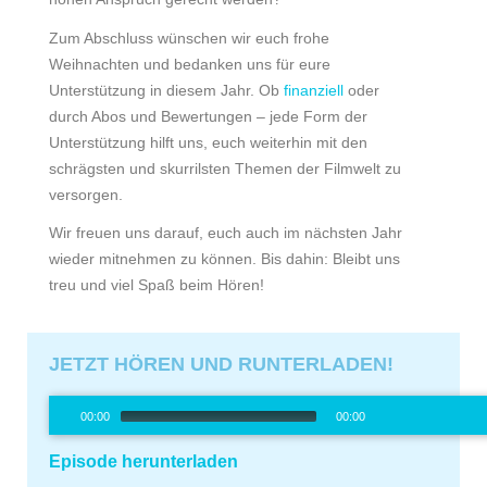
Zum Abschluss wünschen wir euch frohe
Weihnachten und bedanken uns für eure
Unterstützung in diesem Jahr. Ob
finanziell
oder
durch Abos und Bewertungen – jede Form der
Unterstützung hilft uns, euch weiterhin mit den
schrägsten und skurrilsten Themen der Filmwelt zu
versorgen.
Wir freuen uns darauf, euch auch im nächsten Jahr
wieder mitnehmen zu können. Bis dahin: Bleibt uns
treu und viel Spaß beim Hören!
JETZT HÖREN UND RUNTERLADEN!
Audio-
00:00
00:00
Player
00:00
/
0
Episode herunterladen