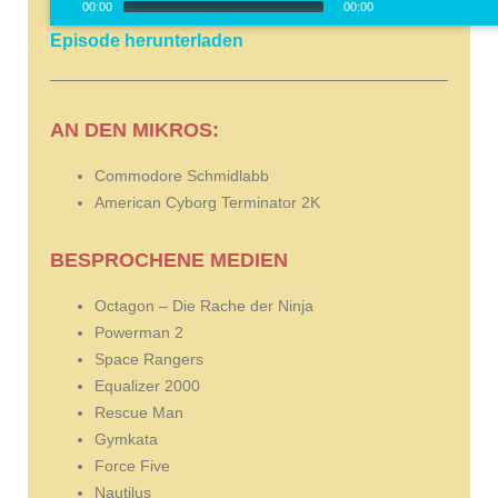
00:00
00:00
Player
Episode herunterladen
00:00
/
0
AN DEN MIKROS:
Commodore Schmidlabb
American Cyborg Terminator 2K
BESPROCHENE MEDIEN
Octagon – Die Rache der Ninja
Powerman 2
Space Rangers
Equalizer 2000
Rescue Man
Gymkata
Force Five
Nautilus