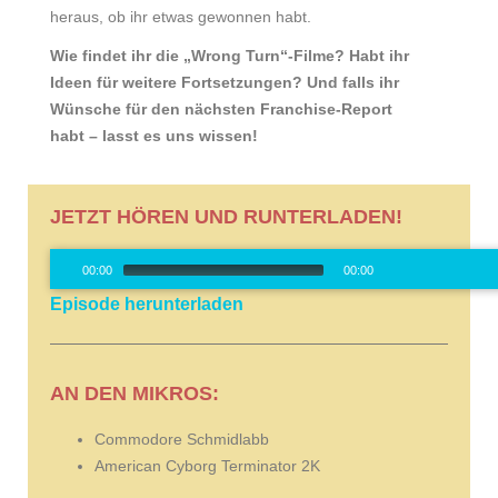
heraus, ob ihr etwas gewonnen habt.
Wie findet ihr die „Wrong Turn“-Filme? Habt ihr
Ideen für weitere Fortsetzungen? Und falls ihr
Wünsche für den nächsten Franchise-Report
habt – lasst es uns wissen!
JETZT HÖREN UND RUNTERLADEN!
Audio-
00:00
00:00
Player
Episode herunterladen
00:00
/
0
AN DEN MIKROS:
Commodore Schmidlabb
American Cyborg Terminator 2K