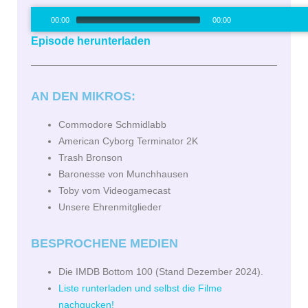
Audio-
00:00
00:00
Player
Episode herunterladen
00:00
/
0
AN DEN MIKROS:
Commodore Schmidlabb
American Cyborg Terminator 2K
Trash Bronson
Baronesse von Munchhausen
Toby vom Videogamecast
Unsere Ehrenmitglieder
BESPROCHENE MEDIEN
Die IMDB Bottom 100 (Stand Dezember 2024).
Liste runterladen und selbst die Filme
nachgucken!