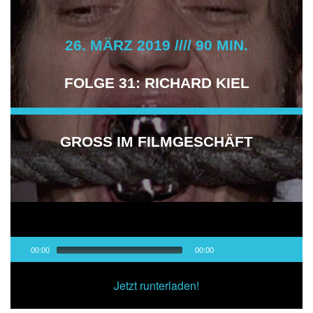
26. MÄRZ 2019 //// 90 MIN.
FOLGE 31: RICHARD KIEL
GROSS IM FILMGESCHÄFT
Audio-
00:00
00:00
Player
00:00
/
00:00
Jetzt runterladen!