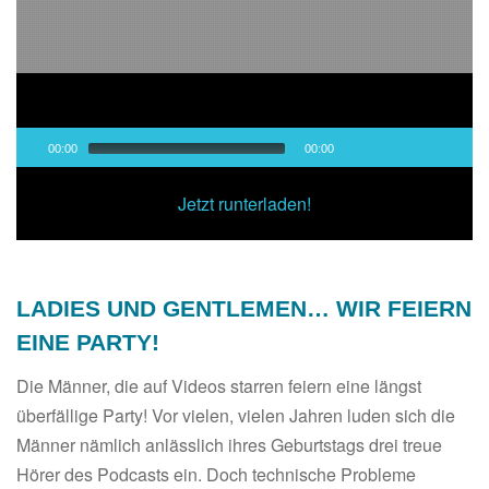
Audio-
00:00
00:00
Player
00:00
/
00:00
Jetzt runterladen!
LADIES UND GENTLEMEN… WIR FEIERN
EINE PARTY!
Die Männer, die auf Videos starren feiern eine längst
überfällige Party! Vor vielen, vielen Jahren luden sich die
Männer nämlich anlässlich ihres Geburtstags drei treue
Hörer des Podcasts ein. Doch technische Probleme