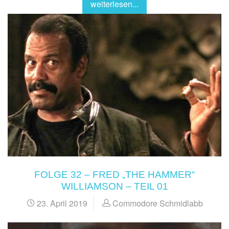
weiterlesen...
FOLGE 32 – FRED „THE HAMMER“
WILLIAMSON – TEIL 01
23. April 2019
Commodore Schmidlabb