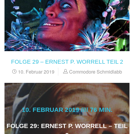
FOLGE 29 – ERNEST P. WORRELL TEIL 2
10. Februar 2019
Commodore Schmidlabb
10. FEBRUAR 2019 //// 76 MIN.
FOLGE 29: ERNEST P. WORRELL – TEIL