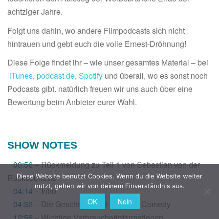
achtziger Jahre.
Folgt uns dahin, wo andere Filmpodcasts sich nicht
hintrauen und gebt euch die volle Ernest-Dröhnung!
Diese Folge findet ihr – wie unser gesamtes Material – bei
iTunes
,
podcast.de
,
Spotify
und überall, wo es sonst noch
Podcasts gibt. natürlich freuen wir uns auch über eine
Bewertung beim Anbieter eurer Wahl.
SHOW NOTES
00:56
– Rückmeldung zu Teil 1 von Sebastian von der
Diese Website benutzt Cookies. Wenn du die Website weiter
Rückspultaste
nutzt, gehen wir von deinem Einverständnis aus.
04:14
– Intro
OK
Nein
04:32
– Die Geschichte der Physical Comedy
12:56
– Wichtige Verbraucherinformationen