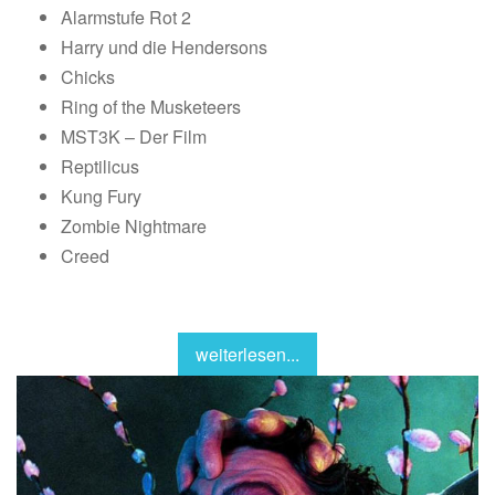
Alarmstufe Rot 2
Harry und die Hendersons
Chicks
Ring of the Musketeers
MST3K – Der Film
Reptilicus
Kung Fury
Zombie Nightmare
Creed
weiterlesen...