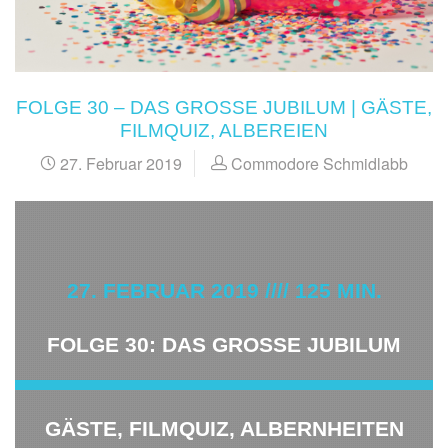
FOLGE 30 – DAS GROSSE JUBILUM | GÄSTE, F
ILMQUIZ, ALBEREIEN
27. Februar 2019
Commodore Schmidlabb
27. FEBRUAR 2019 //// 125 MIN.
FOLGE 30: DAS GROSSE JUBILUM
GÄSTE, FILMQUIZ, ALBERNHEITEN