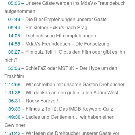
05:05 –
Unsere Gäste werden ins MdaVs-Freundebuch
aufgenommen
07:49
– Die Bier-Empfehlungen unserer Gäste
09:44
– Ein kleiner Exkurs nach Prag
14:05
– Tschechische Filmempfehlungen
14:58
– MdaVs-Freundebuch – Die Fortsetzung
36:27
– Filmquiz Teil 1: Gibt’s den Film oder gibt es ihn
nicht?
53:06
– SchleFaZ oder MST3K – Der Hype um den
Trashfilm
1:14:59
– Wir schreiben mit unseren Gästen Drehbücher
1:31:38
– Wir denken an den guten, alten Adam West
1:36:31
– Rocky Forever!
1:39:33
– Filmquiz Teil 2: Das IMDB-Keyword-Quiz
1:49:38
– Ladies und Gentlemen… wir haben einen
Gewinner!
1:51:42
– Wir lesen die Drehbücher unserer Gäste vor