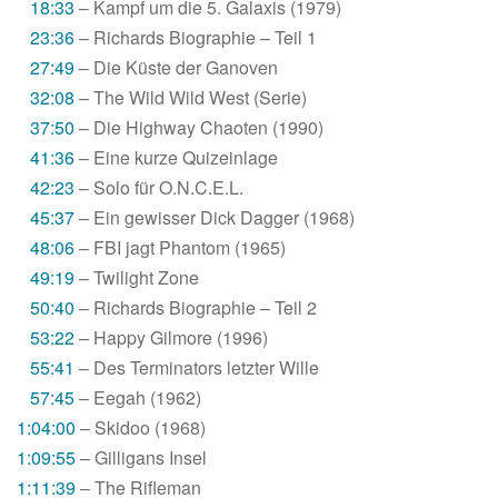
18:33
– Kampf um die 5. Galaxis (1979)
23:36
– Richards Biographie – Teil 1
27:49
– Die Küste der Ganoven
32:08
– The Wild Wild West (Serie)
37:50
– Die Highway Chaoten (1990)
41:36
– Eine kurze Quizeinlage
42:23
– Solo für O.N.C.E.L.
45:37
– Ein gewisser Dick Dagger (1968)
48:06
– FBI jagt Phantom (1965)
49:19
– Twilight Zone
50:40
– Richards Biographie – Teil 2
53:22
– Happy Gilmore (1996)
55:41
– Des Terminators letzter Wille
57:45
– Eegah (1962)
1:04:00
– Skidoo (1968)
1:09:55
– Gilligans Insel
1:11:39
– The Rifleman