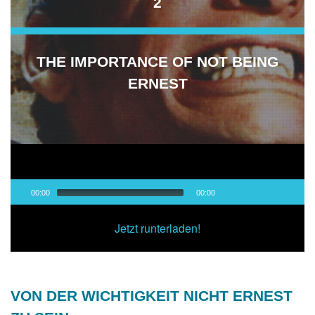
2
THE IMPORTANCE OF NOT BEING
ERNEST
Audio-
00:00
00:00
Player
00:00
/
00:00
Jetzt runterladen!
VON DER WICHTIGKEIT NICHT ERNEST