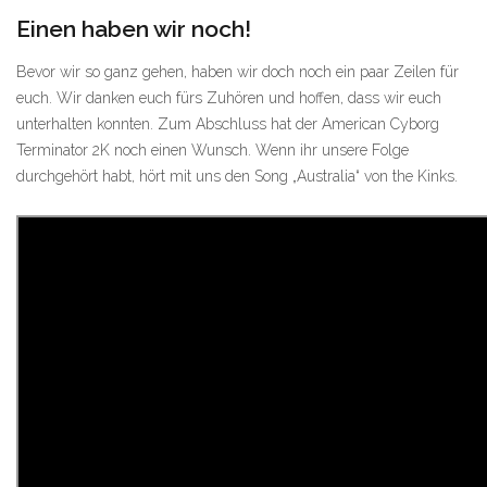
Einen haben wir noch!
Bevor wir so ganz gehen, haben wir doch noch ein paar Zeilen für
euch. Wir danken euch fürs Zuhören und hoffen, dass wir euch
unterhalten konnten. Zum Abschluss hat der American Cyborg
Terminator 2K noch einen Wunsch. Wenn ihr unsere Folge
durchgehört habt, hört mit uns den Song „Australia“ von the Kinks.