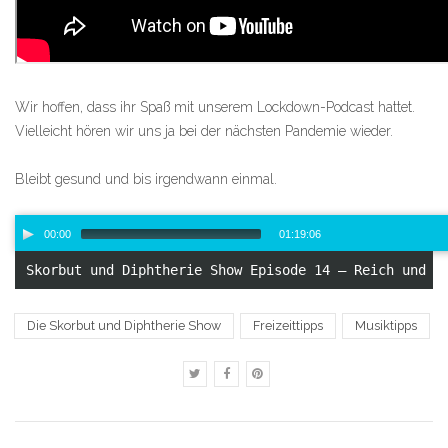
Wir hoffen, dass ihr Spaß mit unserem Lockdown-Podcast hattet.
Vielleicht hören wir uns ja bei der nächsten Pandemie wieder.
Bleibt gesund und bis irgendwann einmal.
Audio-
00:00
01:19:06
Player
Skorbut und Diphtherie Show Episode 14 – Reich und s
00:00
/
79:06
Die Skorbut und Diphtherie Show
Freizeittipps
Musiktipps